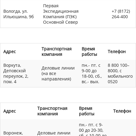
Первая
Вологда, ул.
Экспедиционная
+7 (8172)
Ильюшина, 9б
Компания (ПЭК)
264-400
Основной Север
Транспортная
Время
Адрес
Телефон
компания
работы
Воркута,
пн.- пт. с
8 800 100–
Деловые линии
Деповской
9-00 до
8000, с
(на все
переулок, 2,
18-00, сб.,
мобильного
направления)
пом. 4
вс.- вых.
0520
Транспортная
Время
Адрес
Телефон
компания
работы
пн.- пт. с 9-
00 до 20-30,
Воронеж,
Деловые линии
сб. с 10-00 до