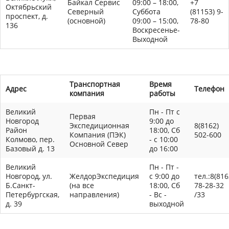
Байкал Сервис
09:00 – 18:00,
+7
Октябрьский
Северный
Суббота
(81153) 9-
проспект, д.
(основной)
09:00 – 15:00,
78-80
136
Воскресенье-
Выходной
Транспортная
Время
Адрес
Телефон
компания
работы
Великий
Пн - Пт с
Первая
Новгород
9:00 до
Экспедиционная
8(8162)
Район
18:00, Сб
Компания (ПЭК)
502-600
Колмово, пер.
- с 10:00
Основной Север
Базовый д. 13
до 16:00
Великий
Пн - Пт -
Новгород, ул.
ЖелдорЭкспедиция
с 9:00 до
тел.:8(816
Б.Санкт-
(на все
18:00, Сб
78-28-32
Петербургская,
направления)
- Вс -
/33
д. 39
выходной