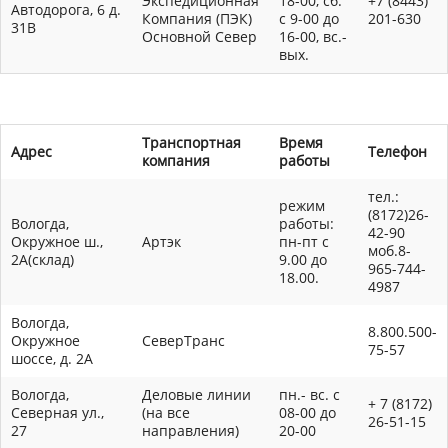
Экспедиционная
18-00, сб.
+7 (8443)
Автодорога, 6 д.
Компания (ПЭК)
с 9-00 до
201-630
31В
Основной Север
16-00, вс.-
вых.
Транспортная
Время
Адрес
Телефон
компания
работы
тел.:
режим
(8172)26-
Вологда,
работы:
42-90
Окружное ш.,
Артэк
пн-пт с
моб.8-
2А(склад)
9.00 до
965-744-
18.00.
4987
Вологда,
8.800.500-
Окружное
СеверТранс
75-57
шоссе, д. 2А
Вологда,
Деловые линии
пн.- вс. с
+ 7 (8172)
Северная ул.,
(на все
08-00 до
26-51-15
27
направления)
20-00