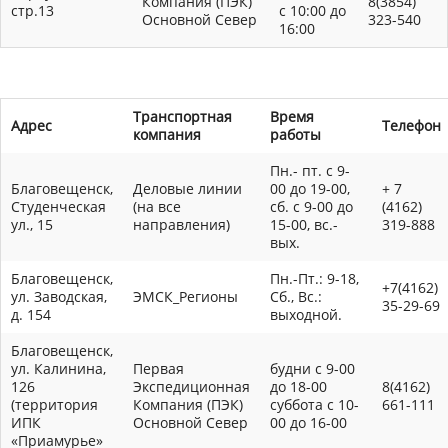
Компания (ПЭК)
8(3854)
стр.13
с 10:00 до
Основной Север
323-540
16:00
Транспортная
Время
Адрес
Телефон
компания
работы
Пн.- пт. с 9-
Благовещенск,
Деловые линии
00 до 19-00,
+ 7
Студенческая
(на все
сб. с 9-00 до
(4162)
ул., 15
направления)
15-00, вс.-
319-888
вых.
Благовещенск,
Пн.-Пт.: 9-18,
+7(4162)
ул. Заводская,
ЭМСК_Регионы
Сб., Вс.:
35-29-69
д. 154
выходной.
Благовещенск,
ул. Калинина,
Первая
будни с 9-00
126
Экспедиционная
до 18-00
8(4162)
(территория
Компания (ПЭК)
суббота с 10-
661-111
ИПК
Основной Север
00 до 16-00
«Приамурье»