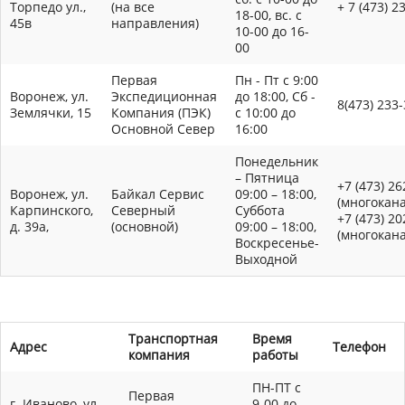
Торпедо ул.,
(на все
+ 7 (473) 2
18-00, вс. с
45в
направления)
10-00 до 16-
00
Первая
Пн - Пт с 9:00
Воронеж, ул.
Экспедиционная
до 18:00, Сб -
8(473) 233
Землячки, 15
Компания (ПЭК)
с 10:00 до
Основной Север
16:00
Понедельник
– Пятница
+7 (473) 26
Воронеж, ул.
Байкал Сервис
09:00 – 18:00,
(многокан
Карпинского,
Северный
Суббота
+7 (473) 20
д. 39а,
(основной)
09:00 – 18:00,
(многокан
Воскресенье-
Выходной
Транспортная
Время
Адрес
Телефон
компания
работы
ПН-ПТ с
Первая
г. Иваново, ул.
9-00 до