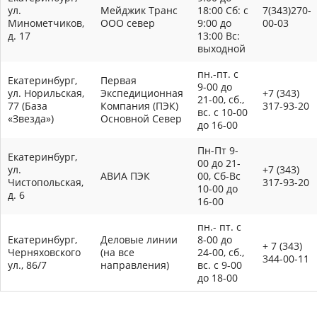
ул.
Мейджик Транс
18:00 Сб: с
7(343)270-
Минометчиков,
ООО север
9:00 до
00-03
д. 17
13:00 Вс:
выходной
пн.-пт. с
Екатеринбург,
Первая
9-00 до
ул. Норильская,
Экспедиционная
+7 (343)
21-00, сб.,
77 (База
Компания (ПЭК)
317-93-20
вс. с 10-00
«Звезда»)
Основной Север
до 16-00
Пн-Пт 9-
Екатеринбург,
00 до 21-
ул.
+7 (343)
АВИА ПЭК
00, Сб-Вс
Чистопольская,
317-93-20
10-00 до
д. 6
16-00
пн.- пт. с
Екатеринбург,
Деловые линии
8-00 до
+ 7 (343)
Черняховского
(на все
24-00, сб.,
344-00-11
ул., 86/7
направления)
вс. с 9-00
до 18-00