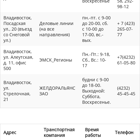
Воскресенье
58, 292-
98-12
Владивосток,
пн.-пт. с 9-00
Посадская
Деловые линии
до 20-00, сб.
+ 7 (423)
ул., 20 (въезд
(на все
с 10-00 до
265-07-
со Снеговой
направления)
17-00, вс.-
77
ул.)
вых.
Владивосток,
Пн.-Пт.: 9-18,
ул. Алеутская,
+7(4232)
ЭМСК_Регионы
Сб., Вс.: 10-
д. 11, офис
61-05-80
17
500
будни с 9-00
Владивосток,
до 18-00.
ул.
ЖЕЛДОРАЛЬЯНС
(4232)
Выходной:
Стрелочная,
ЗАО
45-45-45
Суббота,
21
Воскресенье.
Транспортная
Время
Адрес
Телефон
компания
работы