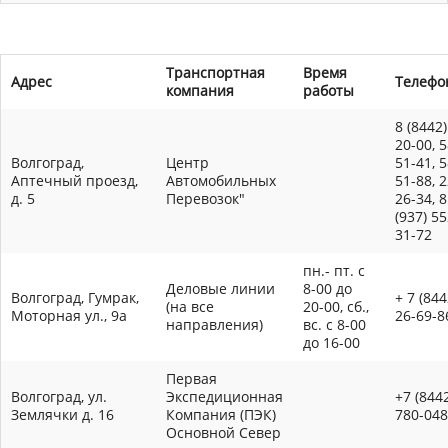
Транспортная
Время
Адрес
Телефо
компания
работы
8 (8442)
20-00, 5
Волгоград,
Центр
51-41, 5
Аптечный проезд,
Автомобильных
51-88, 2
д. 5
Перевозок"
26-34, 8
(937) 55
31-72
пн.- пт. с
Деловые линии
8-00 до
Волгоград, Гумрак,
+ 7 (844
(на все
20-00, сб.,
Моторная ул., 9а
26-69-8
направления)
вс. с 8-00
до 16-00
Первая
Волгоград, ул.
Экспедиционная
+7 (844
Землячки д. 16
Компания (ПЭК)
780-048
Основной Север