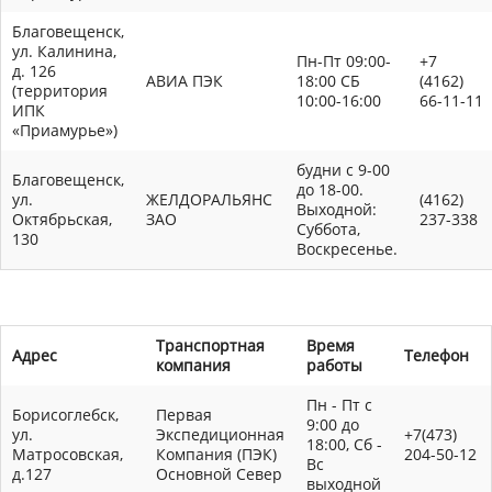
Благовещенск,
ул. Калинина,
Пн-Пт 09:00-
+7
д. 126
АВИА ПЭК
18:00 СБ
(4162)
(территория
10:00-16:00
66-11-11
ИПК
«Приамурье»)
будни с 9-00
Благовещенск,
до 18-00.
ул.
ЖЕЛДОРАЛЬЯНС
(4162)
Выходной:
Октябрьская,
ЗАО
237-338
Суббота,
130
Воскресенье.
Транспортная
Время
Адрес
Телефон
компания
работы
Пн - Пт с
Борисоглебск,
Первая
9:00 до
ул.
Экспедиционная
+7(473)
18:00, Сб -
Матросовская,
Компания (ПЭК)
204-50-12
Вс
д.127
Основной Север
выходной