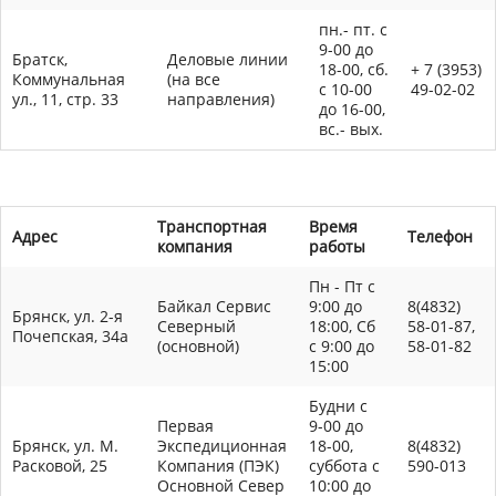
пн.- пт. с
9-00 до
Братск,
Деловые линии
18-00, сб.
+ 7 (3953)
Коммунальная
(на все
с 10-00
49-02-02
ул., 11, стр. 33
направления)
до 16-00,
вс.- вых.
Транспортная
Время
Адрес
Телефон
компания
работы
Пн - Пт с
Байкал Сервис
9:00 до
8(4832)
Брянск, ул. 2-я
Северный
18:00, Сб
58-01-87,
Почепская, 34а
(основной)
с 9:00 до
58-01-82
15:00
Будни с
Первая
9-00 до
Брянск, ул. М.
Экспедиционная
18-00,
8(4832)
Расковой, 25
Компания (ПЭК)
суббота с
590-013
Основной Север
10:00 до