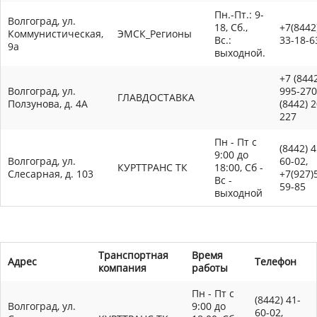
Пн.-Пт.: 9-
Волгоград, ул.
18, Сб.,
+7(8442
Коммунистическая,
ЭМСК_Регионы
Вс.:
33-18-6
9а
выходной.
+7 (844
Волгоград, ул.
995-270
ГЛАВДОСТАВКА
Ползунова, д. 4А
(8442) 
227
Пн - Пт с
(8442) 4
9:00 до
Волгоград, ул.
60-02,
КУРТТРАНС ТК
18:00, Сб -
Слесарная, д. 103
+7(927)
Вс -
59-85
выходной
Транспортная
Время
Адрес
Телефон
компания
работы
Пн - Пт с
(8442) 41-
Волгоград, ул.
9:00 до
60-02,