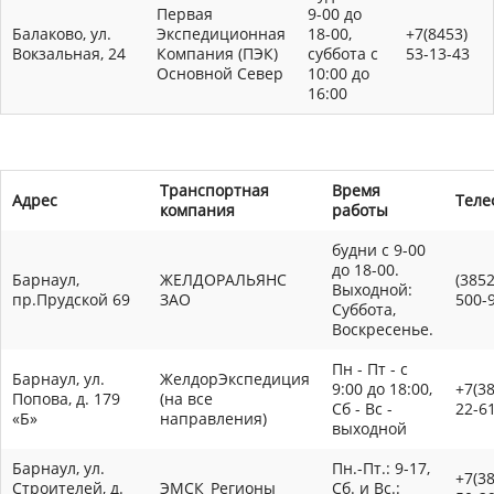
Первая
9-00 до
Балаково, ул.
Экспедиционная
18-00,
+7(8453)
Вокзальная, 24
Компания (ПЭК)
суббота с
53-13-43
Основной Север
10:00 до
16:00
Транспортная
Время
Адрес
Теле
компания
работы
будни с 9-00
до 18-00.
Барнаул,
ЖЕЛДОРАЛЬЯНС
(3852
Выходной:
пр.Прудской 69
ЗАО
500-
Суббота,
Воскресенье.
Пн - Пт - с
Барнаул, ул.
ЖелдорЭкспедиция
9:00 до 18:00,
+7(38
Попова, д. 179
(на все
Сб - Вс -
22-6
«Б»
направления)
выходной
Барнаул, ул.
Пн.-Пт.: 9-17,
+7(38
Строителей, д.
ЭМСК_Регионы
Сб. и Вс.: