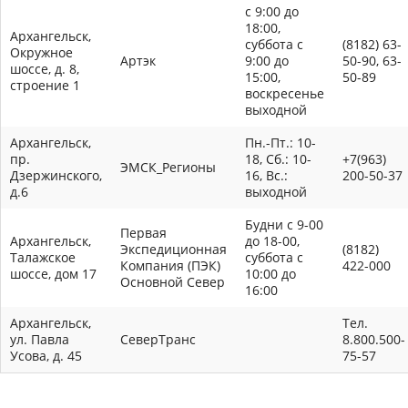
с 9:00 до
18:00,
Архангельск,
суббота с
(8182) 63-
Окружное
Артэк
9:00 до
50-90, 63-
шоссе, д. 8,
15:00,
50-89
строение 1
воскресенье
выходной
Архангельск,
Пн.-Пт.: 10-
пр.
18, Сб.: 10-
+7(963)
ЭМСК_Регионы
Дзержинского,
16, Вс.:
200-50-37
д.6
выходной
Будни с 9-00
Первая
Архангельск,
до 18-00,
Экспедиционная
(8182)
Талажское
суббота с
Компания (ПЭК)
422-000
шоссе, дом 17
10:00 до
Основной Север
16:00
Архангельск,
Тел.
ул. Павла
СеверТранс
8.800.500-
Усова, д. 45
75-57