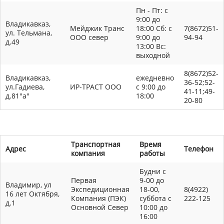
Пн - Пт: с
9:00 до
Владикавказ,
Мейджик Транс
18:00 Сб: с
7(8672)51-
ул. Тельмана,
ООО север
9:00 до
94-94
д.49
13:00 Вс:
выходной
8(8672)52-
Владикавказ,
ежедневно
36-52;52-
ул.Гадиева,
ИР-ТРАСТ ООО
с 9:00 до
41-11;49-
д.81"а"
18:00
20-80
Транспортная
Время
Адрес
Телефон
компания
работы
Будни с
Первая
9-00 до
Владимир, ул
Экспедиционная
18-00,
8(4922)
16 лет Октября,
Компания (ПЭК)
суббота с
222-125
д.1
Основной Север
10:00 до
16:00