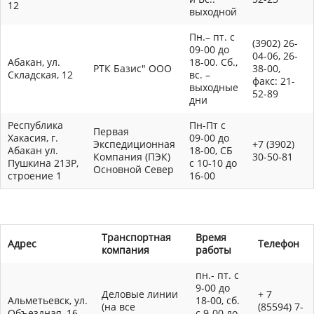
12
выходной
Пн.– пт. с
(3902) 26-
09-00 до
04-06, 26-
Абакан, ул.
18-00. Сб.,
РТК Базис" ООО
38-00,
Складская, 12
вс. –
факс: 21-
выходные
52-89
дни
Республика
Пн-Пт с
Первая
Хакасия, г.
09-00 до
Экспедиционная
+7 (3902)
Абакан ул.
18-00, СБ
Компания (ПЭК)
30-50-81
Пушкина 213Р,
с 10-10 до
Основной Север
строение 1
16-00
Транспортная
Время
Адрес
Телефон
компания
работы
пн.- пт. с
9-00 до
Деловые линии
+ 7
Альметьевск, ул.
18-00, сб.
(на все
(85594) 7-
Объездная, 16
с 9-00 до