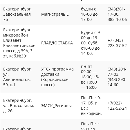
Екатеринбург,
будни с
(343)361-
Завокзальная
Магистраль Е
10-00 до
17-30,
7б
17-00
383-10-06
Екатеринбург,
Будни с 9-
микрорайон
00 до 19-
Елизавет,
+7 (343)
ГЛАВДОСТАВКА
00. Субб.
Елизаветинское
228-37-52
с10-00 до
шоссе, д.39А, 3
14-00.
эт, каб.№301
пн-пт
Екатеринбург,
УТС- программа
(343) 204-
09:00 —
ул.
доставки
77-03,
18:00, сб-
Альпинистов,
(Коровинское
(343) 290-
вс 10:00
59, к.1
шоссе)
14-60
— 16:00
Пн.-Пт.: 9-
Екатеринбург,
17, Сб. и
+7(922)
ул. Вокзальная,
ЭМСК_Регионы
Вс.:
122-52-24
д. 26
выходной.
Пн - Пт: с
Екатеринбург,
9:00 до