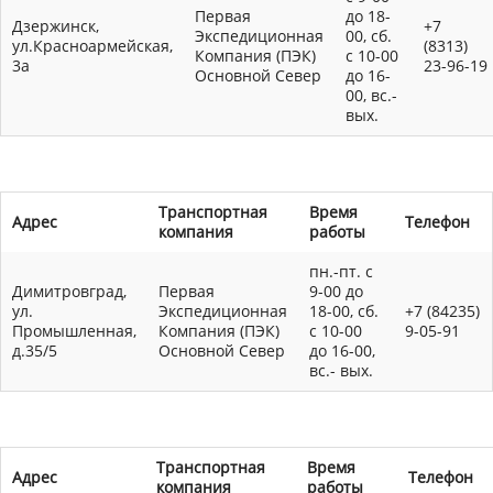
Первая
до 18-
Дзержинск,
+7
Экспедиционная
00, сб.
ул.Красноармейская,
(8313)
Компания (ПЭК)
с 10-00
3а
23-96-19
Основной Север
до 16-
00, вс.-
вых.
Транспортная
Время
Адрес
Телефон
компания
работы
пн.-пт. с
Димитровград,
Первая
9-00 до
ул.
Экспедиционная
18-00, сб.
+7 (84235)
Промышленная,
Компания (ПЭК)
с 10-00
9-05-91
д.35/5
Основной Север
до 16-00,
вс.- вых.
Транспортная
Время
Адрес
Телефон
компания
работы