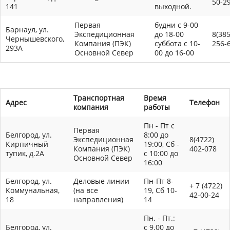
50-2
141
выходной.
Первая
будни с 9-00
Барнаул, ул.
Экспедиционная
до 18-00
8(385
Чернышевского,
Компания (ПЭК)
суббота с 10-
256-
293А
Основной Север
00 до 16-00
Транспортная
Время
Адрес
Телефон
компания
работы
Пн - Пт с
Первая
Белгород, ул.
8:00 до
Экспедиционная
8(4722)
Кирпичный
19:00, Сб -
Компания (ПЭК)
402-078
тупик, д.2А
с 10:00 до
Основной Север
16:00
Белгород, ул.
Деловые линии
Пн-Пт 8-
+ 7 (4722)
Коммунальная,
(на все
19, Сб 10-
42-00-24
18
направления)
14
Пн. - Пт.:
Белгород, ул.
с 9.00 до