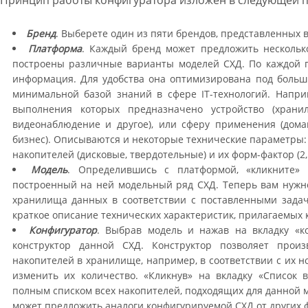
Принцип работы конфигуратора изложен в следующей п
Бренд
. Выберете один из пяти брендов, представленных в 
Платформа
. Каждый бренд может предложить нескольк
построены различные варианты моделей СХД. По каждой п
информация. Для удобства она оптимизирована под больши
минимальной базой знаний в сфере IT-технологий. Напри
выполнения которых предназначено устройство (храни
видеонаблюдение и другое), или сферу применения (дом
бизнес). Описываются и некоторые технические параметры: 
накопителей (дисковые, твердотельные) и их форм-фактор (2,5''
Модель
. Определившись с платформой, «кликните» 
построенный на ней модельный ряд СХД. Теперь вам нужн
хранилища данных в соответствии с поставленными задач
краткое описание технических характеристик, прилагаемых 
Конфигуратор
. Выбрав модель и нажав на вкладку «к
конструктор данной СХД. Конструктор позволяет произ
накопителей в хранилище, например, в соответствии с их н
изменить их количество. «Кликнув» на вкладку «Список 
полным списком всех накопителей, подходящих для данной м
может предложить аналоги конфигурируемой СХД от других 