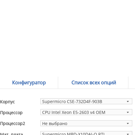
Конфигуратор
Список всех опций
Supermicro CSE-732D4F-903B
Корпус
CPU Intel Xeon E5-2603 v4 OEM
Процессор
Не выбрано
Процессор2
Supermicro MBD-X10DAI-O RTL
Мат. плата