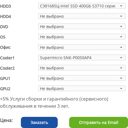
C381685Ц-Intel SSD 400Gb S3710 серия SSD
HDD3
Не выбрано
HDD4
Не выбрано
DVD
Не выбрано
OS
Не выбрано
Офис
Supermicro SNK-P0050AP4
Cooler1
Не выбрано
Cooler2
Не выбрано
GPU1
Не выбрано
GPU2
+5% Услуги сборки и гарантийного (сервисного)
обслуживания в течении 3 лет.
Цена:
Отправить на Еmail