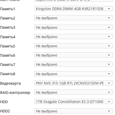
Kingston DDR4 DIMM 4GB KVR21R15S8/4 PC4-
Память1
Не выбрано
Память2
Не выбрано
Память3
Не выбрано
Память4
Не выбрано
Память5
Не выбрано
Память6
Не выбрано
Память7
Не выбрано
Память8
PNY NVS 315 1GB RTL [VCNVS315DVI-PB] PCIEx
Видеокарта
Не выбрано
RAID-контроллер
1TB Seagate Constellation ES.3 (ST1000NM0033
HDD
Не выбрано
HDD2